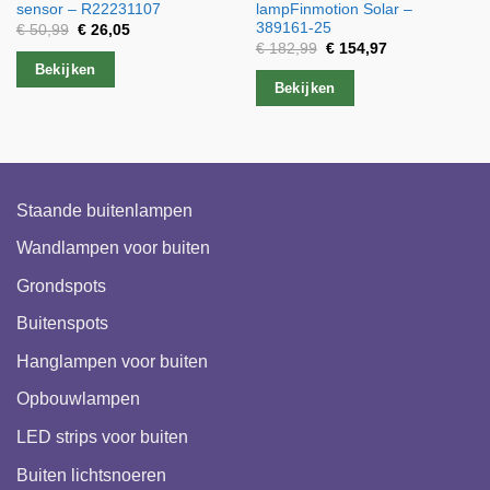
sensor – R22231107
lampFinmotion Solar –
389161-25
Oorspronkelijke
Huidige
€
50,99
€
26,05
prijs
prijs
Oorspronkelijke
Huidige
€
182,99
€
154,97
was:
is:
prijs
prijs
Bekijken
€ 50,99.
€ 26,05.
was:
is:
Bekijken
€ 182,99.
€ 154,97.
Staande buitenlampen
Wandlampen voor buiten
Grondspots
Buitenspots
Hanglampen voor buiten
Opbouwlampen
LED strips voor buiten
Buiten lichtsnoeren