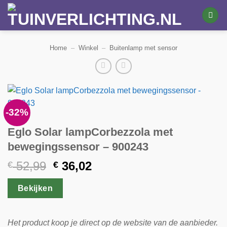
Ga
naar
inhoud
Home
–
Winkel
–
Buitenlamp met sensor
-32%
Eglo Solar lampCorbezzola met
bewegingssensor – 900243
Oorspronkelijke
Huidige
52,99
36,02
€
€
prijs
prijs
was:
is:
Bekijken
€ 52,99.
€ 36,02.
Het product koop je direct op de website van de aanbieder.