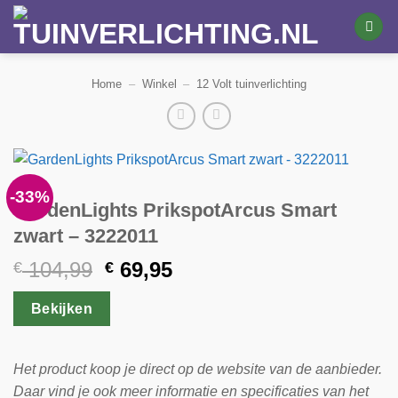
Ga
naar
inhoud
Home
–
Winkel
–
12 Volt tuinverlichting
-33%
GardenLights PrikspotArcus Smart
zwart – 3222011
Oorspronkelijke
Huidige
104,99
69,95
€
€
prijs
prijs
was:
is:
Bekijken
€ 104,99.
€ 69,95.
Het product koop je direct op de website van de aanbieder.
Daar vind je ook meer informatie en specificaties van het