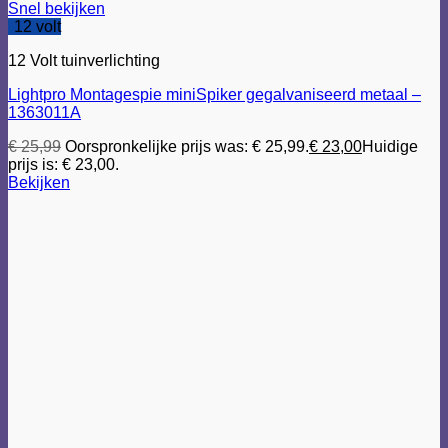
Snel bekijken
12 volt
12 Volt tuinverlichting
Lightpro Montagespie miniSpiker gegalvaniseerd metaal –
1363011A
€
25,99
Oorspronkelijke prijs was: € 25,99.
€
23,00
Huidige
prijs is: € 23,00.
Bekijken