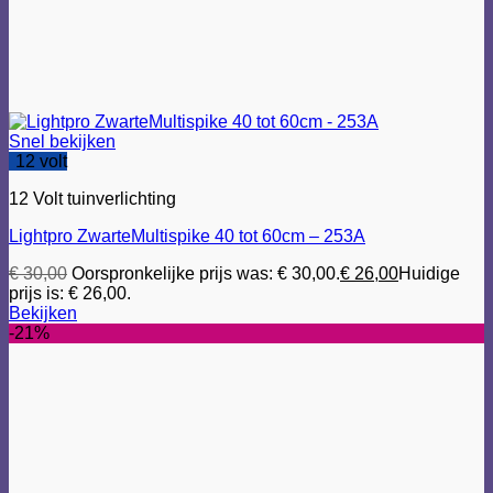
Snel bekijken
12 volt
12 Volt tuinverlichting
Lightpro ZwarteMultispike 40 tot 60cm – 253A
€
30,00
Oorspronkelijke prijs was: € 30,00.
€
26,00
Huidige
prijs is: € 26,00.
Bekijken
-21%