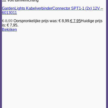
12 Volt tuinverlichting
GardenLights KabelverbinderConnector SPT1-1 (2x) 12V –
6013011
€
8,99
Oorspronkelijke prijs was: € 8,99.
€
7,95
Huidige prijs
is: € 7,95.
Bekijken