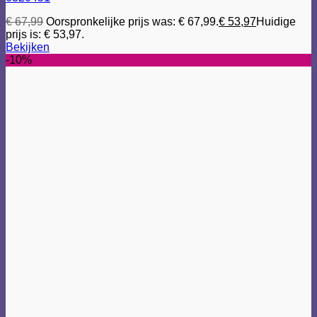
€
67,99
Oorspronkelijke prijs was: € 67,99.
€
53,97
Huidige
prijs is: € 53,97.
Bekijken
-10%