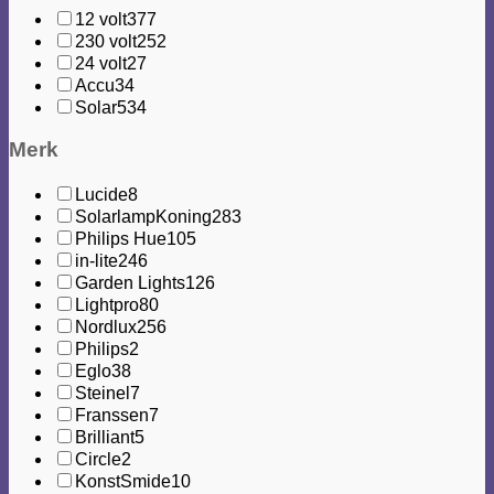
12 volt
377
230 volt
252
24 volt
27
Accu
34
Solar
534
Merk
Lucide
8
SolarlampKoning
283
Philips Hue
105
in-lite
246
Garden Lights
126
Lightpro
80
Nordlux
256
Philips
2
Eglo
38
Steinel
7
Franssen
7
Brilliant
5
Circle
2
KonstSmide
10