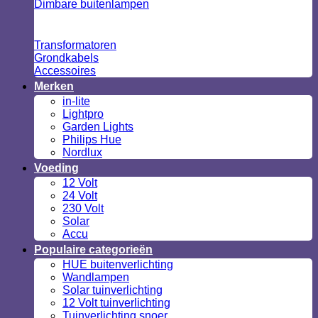
Dimbare buitenlampen
Transformatoren
Grondkabels
Accessoires
Merken
in-lite
Lightpro
Garden Lights
Philips Hue
Nordlux
Voeding
12 Volt
24 Volt
230 Volt
Solar
Accu
Populaire categorieën
HUE buitenverlichting
Wandlampen
Solar tuinverlichting
12 Volt tuinverlichting
Tuinverlichting snoer