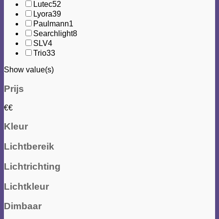
Lutec
52
Lyora
39
Paulmann
1
Searchlight
8
SLV
4
Trio
33
Show value(s)
Prijs
€
€
Kleur
Lichtbereik
Lichtrichting
Lichtkleur
Dimbaar