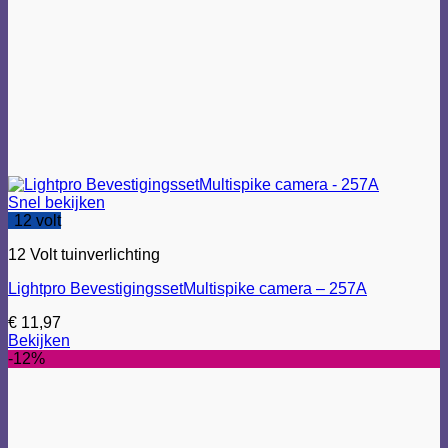
Snel bekijken
12 volt
12 Volt tuinverlichting
Lightpro BevestigingssetMultispike camera – 257A
€
11,97
Bekijken
-12%