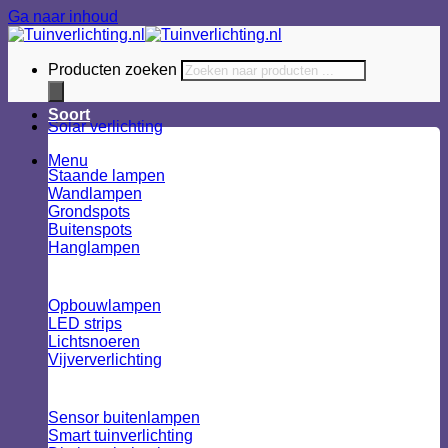
Ga naar inhoud
Producten zoeken
Soort
Solar verlichting
Menu
Staande lampen
Wandlampen
Grondspots
Buitenspots
Hanglampen
Opbouwlampen
LED strips
Lichtsnoeren
Vijververlichting
Sensor buitenlampen
Smart tuinverlichting