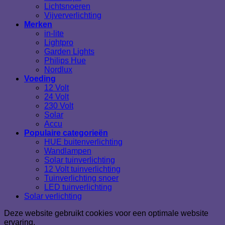
Lichtsnoeren
Vijververlichting
Merken
in-lite
Lightpro
Garden Lights
Philips Hue
Nordlux
Voeding
12 Volt
24 Volt
230 Volt
Solar
Accu
Populaire categorieën
HUE buitenverlichting
Wandlampen
Solar tuinverlichting
12 Volt tuinverlichting
Tuinverlichting snoer
LED tuinverlichting
Solar verlichting
Deze website gebruikt cookies voor een optimale website
ervaring.