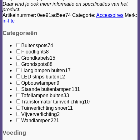
Daar vind je ook meer informatie en specificaties van het
product.
Artikelnummer:
0ee91ad5ee74
Categorie:
Accessoires
Merk:
in-lite
Categorieën
Buitenspots
74
Floodlights
8
Grondkabels
15
Grondspots
88
Hanglampen buiten
17
LED strips buiten
12
Opbouwlampen
9
Staande buitenlampen
131
Tafellampen buiten
33
Transformator tuinverlichting
10
Tuinverlichting snoer
11
Vijververlichting
2
Wandlampen
221
Voeding