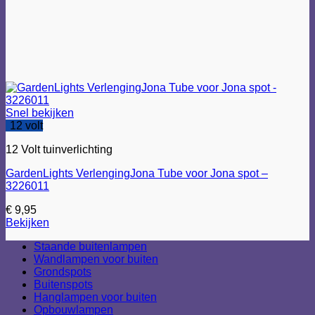
Snel bekijken
12 volt
12 Volt tuinverlichting
GardenLights VerlengingJona Tube voor Jona spot –
3226011
€
9,95
Bekijken
Staande buitenlampen
Wandlampen voor buiten
Grondspots
Buitenspots
Hanglampen voor buiten
Opbouwlampen