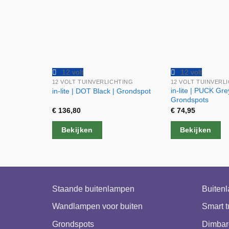
12 volt
12 volt
12 VOLT TUINVERLICHTING
12 VOLT TUINVERL
in-lite | PUCK Gre
in-lite | DOT Black | Grondspot
Grondspots
€
136,80
€
74,95
Bekijken
Bekijken
Staande buitenlampen
Buiten
Wandlampen voor buiten
Smart t
Grondspots
Dimbar