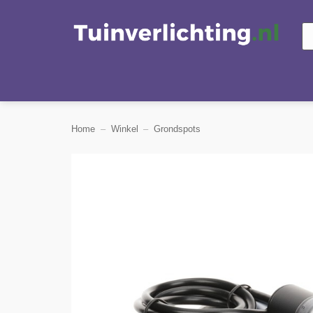
Ga
naar
Pr
zo
inhoud
Home
–
Winkel
–
Grondspots