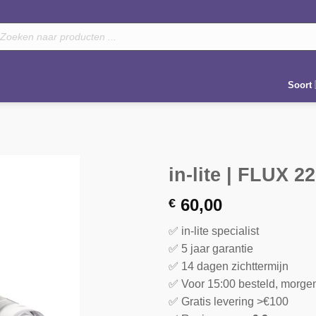
oducten
eken
Soort
in-lite | FLUX 2
60,00
€
✅ in-lite specialist
✅ 5 jaar garantie
✅ 14 dagen zichttermijn
✅ Voor 15:00 besteld, morge
✅ Gratis levering >€100