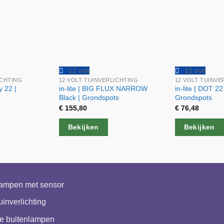
12 volt
12 volt
ICHTING
12 VOLT TUINVERLICHTING
12 VOLT TUINVE
y 22 |
in-lite | BIG FLUX NARROW
in-lite | DOT 22
Black | Grondspots
Grondspots
€
155,80
€
76,48
Bekijken
Bekijken
lampen met sensor
uinverlichting
e buitenlampen