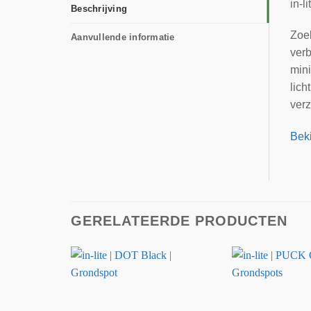
in-l
Beschrijving
Zoek
Aanvullende informatie
verb
mini
lich
ver
Beki
GERELATEERDE PRODUCTEN