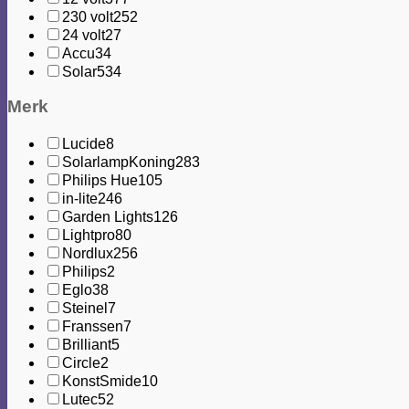
230 volt
252
24 volt
27
Accu
34
Solar
534
Merk
Lucide
8
SolarlampKoning
283
Philips Hue
105
in-lite
246
Garden Lights
126
Lightpro
80
Nordlux
256
Philips
2
Eglo
38
Steinel
7
Franssen
7
Brilliant
5
Circle
2
KonstSmide
10
Lutec
52