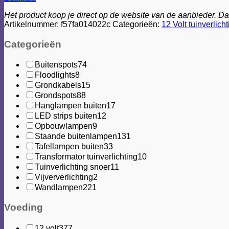
Het product koop je direct op de website van de aanbieder. Daa
Artikelnummer:
f57fa014022c
Categorieën:
12 Volt tuinverlich
Categorieën
Buitenspots
74
Floodlights
8
Grondkabels
15
Grondspots
88
Hanglampen buiten
17
LED strips buiten
12
Opbouwlampen
9
Staande buitenlampen
131
Tafellampen buiten
33
Transformator tuinverlichting
10
Tuinverlichting snoer
11
Vijververlichting
2
Wandlampen
221
Voeding
12 volt
377