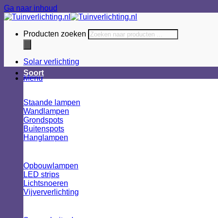
Ga naar inhoud
Producten zoeken
Solar verlichting
Soort
Menu
Staande lampen
Wandlampen
Grondspots
Buitenspots
Hanglampen
Opbouwlampen
LED strips
Lichtsnoeren
Vijververlichting