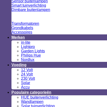
Sensor buitenlampen
Smart tuinverlichting
Dimbare buitenlampen
Transformatoren
Grondkabels
Accessoires
Merken
in-lite
Lightpro
Garden Lights
Philips Hue
Nordlux
Voeding
12 Volt
24 Volt
230 Volt
Solar
Accu
Populaire categorieën
HUE buitenverlichting
Wandlampen
Solar tuinverlichting