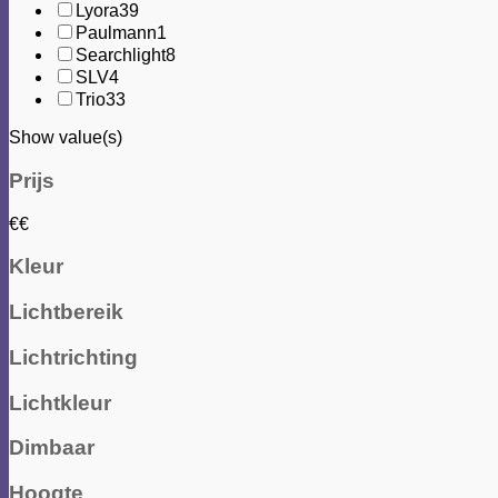
Lyora
39
Paulmann
1
Searchlight
8
SLV
4
Trio
33
Show value(s)
Prijs
€
€
Kleur
Lichtbereik
Lichtrichting
Lichtkleur
Dimbaar
Hoogte