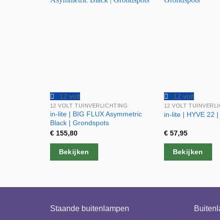
12 volt
12 volt
12 VOLT TUINVERLICHTING
12 VOLT TUINVERL
in-lite | BIG FLUX Asymmetric
in-lite | HYVE 22 
Black | Grondspots
€
155,80
€
57,95
Bekijken
Bekijken
Staande buitenlampen
Buiten