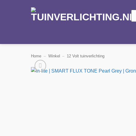
Ga
naar
Pr
zo
inhoud
Home
–
Winkel
–
12 Volt tuinverlichting