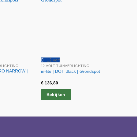
12 volt
12 volt
RLICHTING
12 VOLT TUINVERLICHTING
12 VOLT TUI
NERO NARROW |
in-lite | S
in-lite | DOT Black | Grondspot
Stainless St
€
136,80
€
260,30
Bekijken
Bekijken