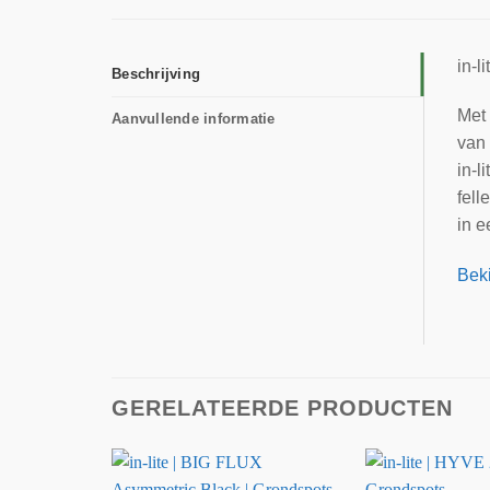
in-
Beschrijving
Met 
Aanvullende informatie
van 
in-l
fell
in 
Beki
GERELATEERDE PRODUCTEN