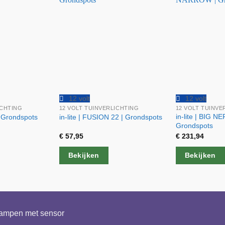
12 volt
12 volt
ICHTING
12 VOLT TUINVERLICHTING
12 VOLT TUINVE
in-lite | BIG 
| Grondspots
in-lite | FUSION 22 | Grondspots
Grondspots
€
57,95
€
231,94
Bekijken
Bekijken
lampen met sensor