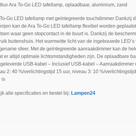
lux Ara To-Go LED tafellamp, oplaadbaar, aluminium, zand
To-Go LED tafellamp met geïntegreerde touchdimmer Dankzij d
erijen kan de Ara To-Go LED tafellamp flexibel worden geplaatst,
tsen waar geen stopcontact in de buurt is. Dankzij de bescher
uik buitenshuis. Het warmwitte licht van de ingebouwde LED’s 
gename sfeer. Met de geïntegreerde aanraakdimmer kan de held
t er altijd optimale lichtomstandigheden zijn. De oplaadbare b
eleverde USB-kabel – Inclusief USB-kabel – Aanraakdimmer niv
au 2: 40 %/verlichtingstijd 15 uur, niveau 3: 10 %/verlichtingstijd
 is
jk alle specificaties en bestel bij:
Lampen24