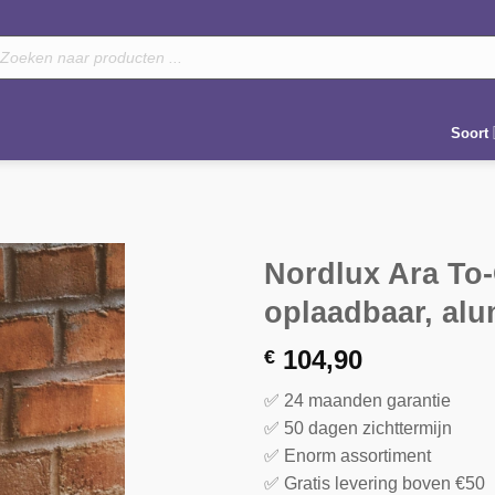
oducten
eken
Soort
Nordlux Ara To-
oplaadbaar, al
104,90
€
✅ 24 maanden garantie
✅ 50 dagen zichttermijn
✅ Enorm assortiment
✅ Gratis levering boven €50