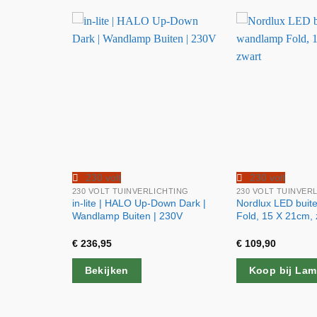
230 volt
230 volt
CHTING
230 VOLT TUINVERLICHTING
230 VOLT TUINVER
ark |
in-lite | HALO Up-Down Dark |
Nordlux LED buit
230V
Wandlamp Buiten | 230V
Fold, 15 X 21cm, 
€
236,95
€
109,90
Bekijken
Koop bij La