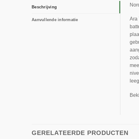
Nord
Beschrijving
Ara 
Aanvullende informatie
batt
plaa
gebr
aan
zoda
meeg
nive
leeg
Beki
GERELATEERDE PRODUCTEN