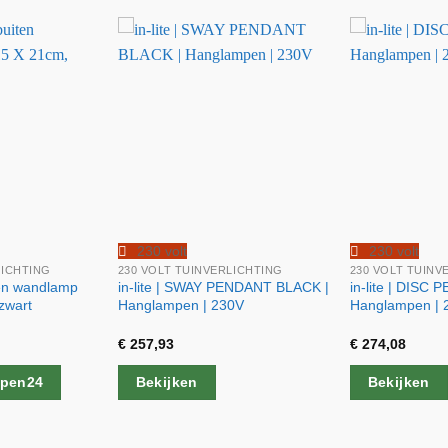
230 volt
230 volt
LICHTING
230 VOLT TUINVERLICHTING
230 VOLT TUINV
en wandlamp
in-lite | SWAY PENDANT BLACK |
in-lite | DISC 
zwart
Hanglampen | 230V
Hanglampen | 
€
257,93
€
274,08
mpen24
Bekijken
Bekijken