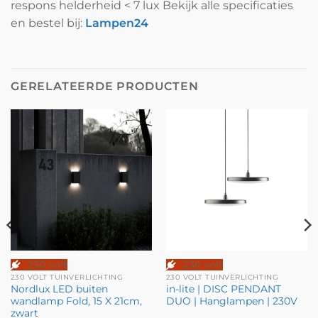
respons helderheid < 7 lux Bekijk alle specificaties
en bestel bij:
Lampen24
GERELATEERDE PRODUCTEN
230 volt
230 volt
230 VOLT TUINVERLICHTING
230 VOLT TUINVERLICHTING
Nordlux LED buiten
in-lite | DISC PENDANT
wandlamp Fold, 15 X 21cm,
DUO | Hanglampen | 230V
zwart