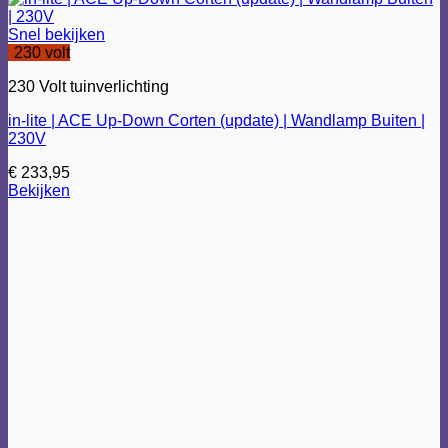
Snel bekijken
230 volt
230 Volt tuinverlichting
in-lite | ACE Up-Down Corten (update) | Wandlamp Buiten |
230V
€
233,95
Bekijken