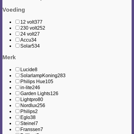
Voeding
12 volt
377
230 volt
252
24 volt
27
Accu
34
Solar
534
Merk
Lucide
8
SolarlampKoning
283
Philips Hue
105
in-lite
246
Garden Lights
126
Lightpro
80
Nordlux
256
Philips
2
Eglo
38
Steinel
7
Franssen
7