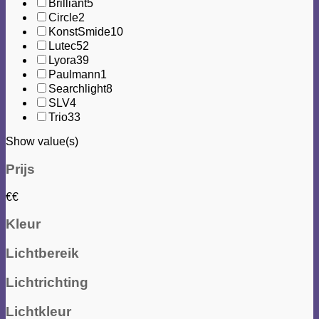
Brilliant
5
Circle
2
KonstSmide
10
Lutec
52
Lyora
39
Paulmann
1
Searchlight
8
SLV
4
Trio
33
Show value(s)
Prijs
€
€
Kleur
Lichtbereik
Lichtrichting
Lichtkleur