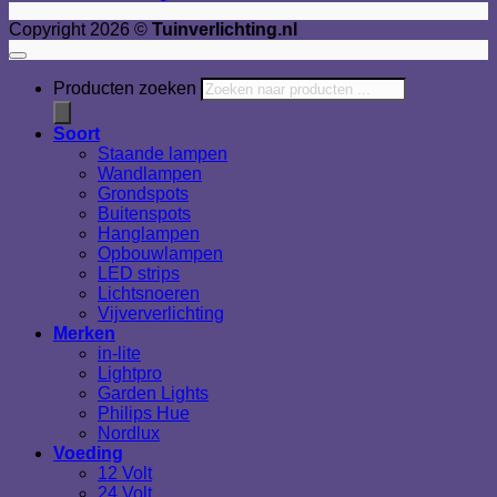
Copyright 2026 ©
Tuinverlichting.nl
Producten zoeken
Soort
Staande lampen
Wandlampen
Grondspots
Buitenspots
Hanglampen
Opbouwlampen
LED strips
Lichtsnoeren
Vijververlichting
Merken
in-lite
Lightpro
Garden Lights
Philips Hue
Nordlux
Voeding
12 Volt
24 Volt