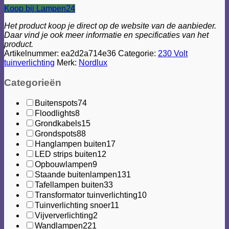
Koop bij Lampen24
Het product koop je direct op de website van de aanbieder.
Daar vind je ook meer informatie en specificaties van het
product.
Artikelnummer:
ea2d2a714e36
Categorie:
230 Volt
tuinverlichting
Merk:
Nordlux
Categorieën
Buitenspots
74
Floodlights
8
Grondkabels
15
Grondspots
88
Hanglampen buiten
17
LED strips buiten
12
Opbouwlampen
9
Staande buitenlampen
131
Tafellampen buiten
33
Transformator tuinverlichting
10
Tuinverlichting snoer
11
Vijververlichting
2
Wandlampen
221