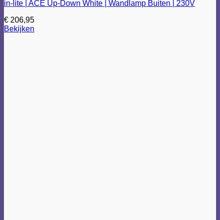
in-lite | ACE Up-Down White | Wandlamp Buiten | 230V
€
206,95
Bekijken