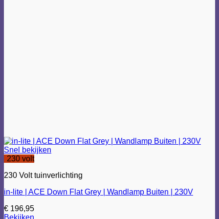
Snel bekijken
230 volt
230 Volt tuinverlichting
in-lite | ACE Down Flat Grey | Wandlamp Buiten | 230V
€
196,95
Bekijken