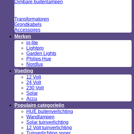
Dimbare buitenlampen
Transformatoren
Grondkabels
Accessoires
Merken
in-lite
Lightpro
Garden Lights
Philips Hue
Nordlux
Voeding
12 Volt
24 Volt
230 Volt
Solar
Accu
Populaire categorieën
HUE buitenverlichting
Wandlampen
Solar tuinverlichting
12 Volt tuinverlichting
Tuinverlichting snoer