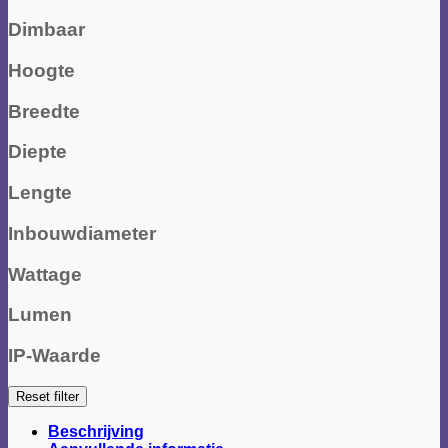
Dimbaar
Hoogte
Breedte
Diepte
Lengte
Inbouwdiameter
Wattage
Lumen
IP-Waarde
Reset filter
Beschrijving