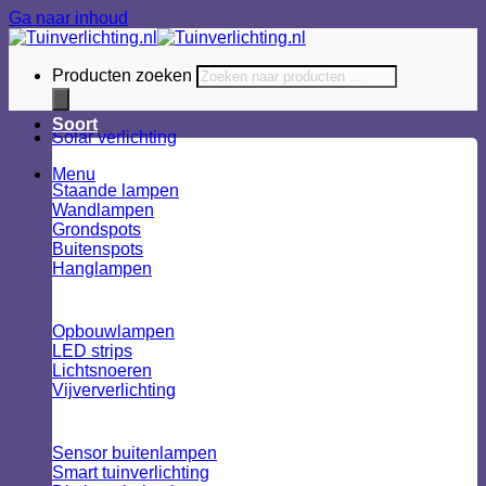
Ga naar inhoud
Producten zoeken
Soort
Solar verlichting
Menu
Staande lampen
Wandlampen
Grondspots
Buitenspots
Hanglampen
Opbouwlampen
LED strips
Lichtsnoeren
Vijververlichting
Sensor buitenlampen
Smart tuinverlichting