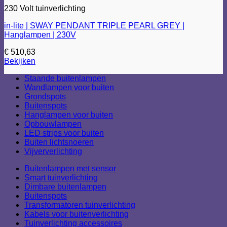
230 Volt tuinverlichting
in-lite | SWAY PENDANT TRIPLE PEARL GREY |
Hanglampen | 230V
€
510,63
Bekijken
Staande buitenlampen
Wandlampen voor buiten
Grondspots
Buitenspots
Hanglampen voor buiten
Opbouwlampen
LED strips voor buiten
Buiten lichtsnoeren
Vijververlichting
Buitenlampen met sensor
Smart tuinverlichting
Dimbare buitenlampen
Buitenspots
Transformatoren tuinverlichting
Kabels voor buitenverlichting
Tuinverlichting accessoires