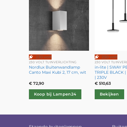
230 volt
230 volt
CHTING
230 VOLT TUINVERLICHTING
230 VOLT TUINVER
ENDANT DUO
Nordlux Buitenwandlamp
in-lite | SWAY
glampen |
Canto Maxi Kubi 2, 17 cm, wit
TRIPLE BLACK 
| 230V
€
72,90
€
510,63
Koop bij Lampen24
Bekijken
Staande buitenlampen
Buite