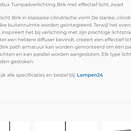
dlux Tuinpadverlichting Birk met effectief licht, zwart
licht Birk in klassieke cilindrische vorm De slanke, cil
elke buitenruimte worden geïntegreerd. Terwijl het ove
t, inspireert het bij verlichting met zijn prachtige lichtst
ter een heldere diffuser bevindt, creëert een effectief l
Birk path armatuur kan worden gemonteerd om één pad,
lichten en kan parallel worden aangesloten. Elk type lic
den gestoken.
jk alle specificaties en bestel bij:
Lampen24