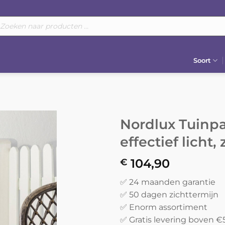
oducten
eken
Soort
Nordlux Tuinpa
effectief licht,
104,90
€
✅ 24 maanden garantie
✅ 50 dagen zichttermijn
✅ Enorm assortiment
✅ Gratis levering boven €