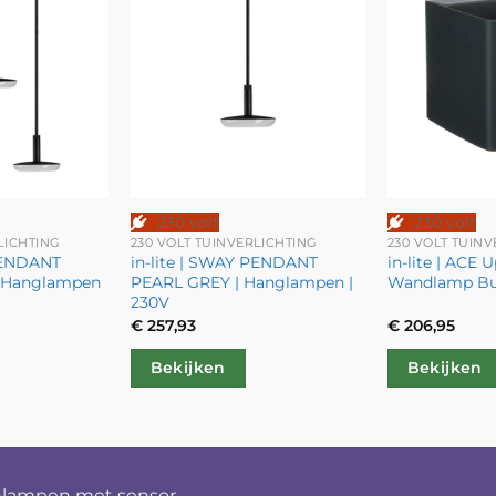
230 volt
230 volt
LICHTING
230 VOLT TUINVERLICHTING
230 VOLT TUIN
 PENDANT
in-lite | SWAY PENDANT
in-lite | ACE
| Hanglampen
PEARL GREY | Hanglampen |
Wandlamp Bui
230V
€
257,93
€
206,95
Bekijken
Bekijken
nlampen met sensor