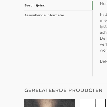
Nor
Beschrijving
Pad
Aanvullende informatie
in 
lijk
ach
De 
ver
wor
Beki
GERELATEERDE PRODUCTEN