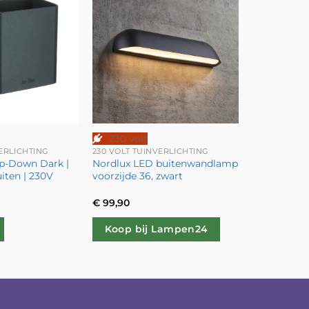
230 volt
VERLICHTING
230 VOLT TUINVERLICHTING
 Up-Down Dark |
Nordlux LED buitenwandlamp
ten | 230V
voorzijde 36, zwart
€
99,90
Koop bij Lampen24