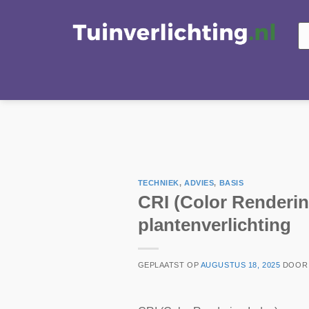
Ga
naar
Pr
zo
inhoud
TECHNIEK
,
ADVIES
,
BASIS
CRI (Color Renderin
plantenverlichting
GEPLAATST OP
AUGUSTUS 18, 2025
DOO