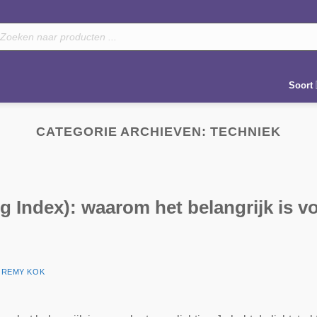
oducten
eken
Soort
CATEGORIE ARCHIEVEN:
TECHNIEK
g Index): waarom het belangrijk is v
R
REMY KOK