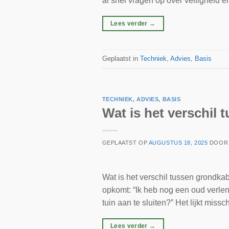
al snel vragen op over veiligheid en
Lees verder
→
Geplaatst in
Techniek
,
Advies
,
Basis
TECHNIEK
,
ADVIES
,
BASIS
Wat is het verschil 
GEPLAATST OP
AUGUSTUS 18, 2025
DOO
Wat is het verschil tussen grondkab
opkomt: “Ik heb nog een oud verlen
tuin aan te sluiten?” Het lijkt mi
Lees verder
→