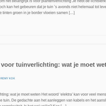
 het belangrijk is voor plantenverlichting Je hebt de lichtster
och kan het gebeuren dat je tuin ’s avonds niet helemaal tot le
de tinten groen in je border vloeien samen […]
 voor tuinverlichting: wat je moet we
R
REMY KOK
chting: wat je moet weten Het woord ‘elektra’ kan voor veel mens
ge tuin. De gedachte aan het aanleggen van kabels en het aans