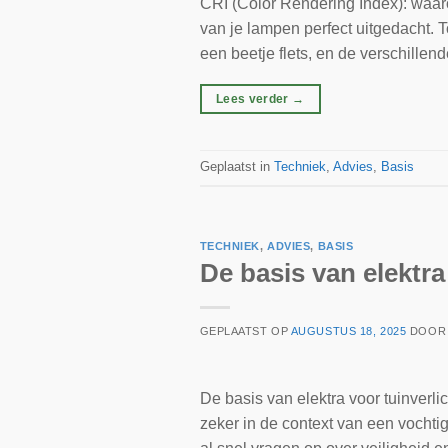
CRI (Color Rendering Index): waarom
van je lampen perfect uitgedacht. T
een beetje flets, en de verschillen
Lees verder
→
Geplaatst in
Techniek
,
Advies
,
Basis
TECHNIEK
,
ADVIES
,
BASIS
De basis van elektra
GEPLAATST OP
AUGUSTUS 18, 2025
DOO
De basis van elektra voor tuinverli
zeker in de context van een vochti