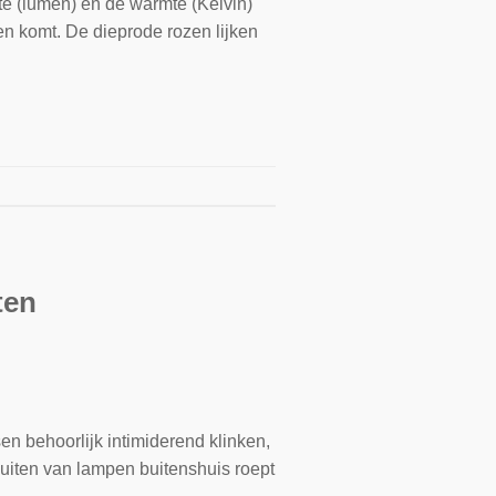
kte (lumen) en de warmte (Kelvin)
ven komt. De dieprode rozen lijken
ten
en behoorlijk intimiderend klinken,
luiten van lampen buitenshuis roept