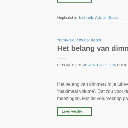
Geplaatst in
Techniek
,
Advies
,
Basis
TECHNIEK
,
ADVIES
,
BASIS
Het belang van dimme
GEPLAATST OP
AUGUSTUS 18, 2025
DOO
Het belang van dimmers in je tuinve
‘maximaal volume’. Dat zou voor de 
meezingen. Met de volumeknop pas 
Lees verder
→