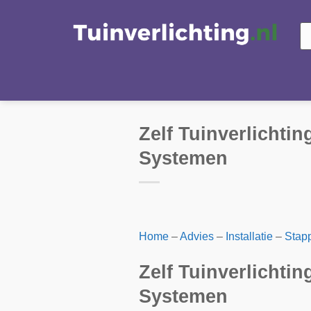
Ga
naar
Pr
zo
inhoud
Zelf Tuinverlichti
Systemen
Home
–
Advies
–
Installatie
–
Stap
Zelf Tuinverlichti
Systemen