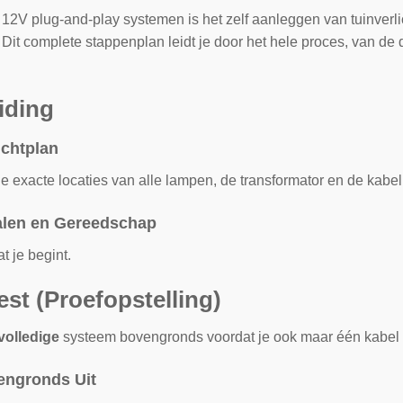
12V plug-and-play systemen is het zelf aanleggen van tuinverl
. Dit complete stappenplan leidt je door het hele proces, van de
iding
ichtplan
 exacte locaties van alle lampen, de transformator en de kabelro
ialen en Gereedschap
t je begint.
est (Proefopstelling)
volledige
systeem bovengronds voordat je ook maar één kabel i
engronds Uit