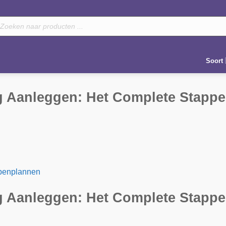
oducten
eken
Soort
ng Aanleggen: Het Complete Stapp
penplannen
ng Aanleggen: Het Complete Stapp