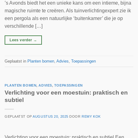
’s Avonds biedt het een unieke kans om een intieme, bijna
magische ruimte te creëren. Als tuinverlichtingexpert zie ik
een pergola als een natuurlijke ‘buitenkamer’ die je op
verschillende […]
Lees verder
→
Geplaatst in
Planten bomen
,
Advies
,
Toepassingen
PLANTEN BOMEN
,
ADVIES
,
TOEPASSINGEN
Verlichting voor een moestuin: praktisch en
subtiel
GEPLAATST OP
AUGUSTUS 20, 2025
DOOR
REMY KOK
Verlichting voor een moestuin: praktisch en subtiel Een