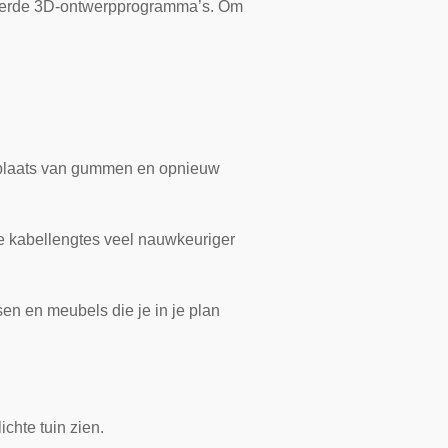
nceerde 3D-ontwerpprogramma’s. Om
n plaats van gummen en opnieuw
je kabellengtes veel nauwkeuriger
n en meubels die je in je plan
chte tuin zien.