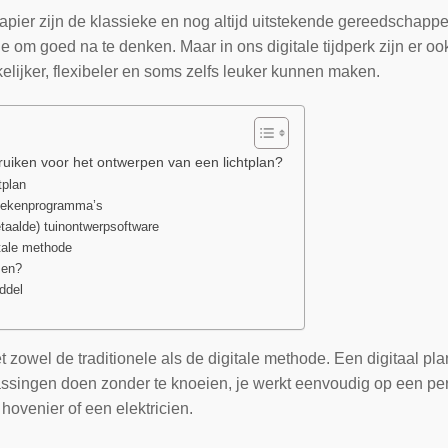
pier zijn de klassieke en nog altijd uitstekende gereedschapp
je om goed na te denken. Maar in ons digitale tijdperk zijn er 
lijker, flexibeler en soms zelfs leuker kunnen maken.
ruiken voor het ontwerpen van een lichtplan?
tplan
 tekenprogramma’s
taalde) tuinontwerpsoftware
itale methode
zen?
ddel
t zowel de traditionele als de digitale methode. Een digitaal pla
ssingen doen zonder te knoeien, je werkt eenvoudig op een perf
hovenier of een elektricien.