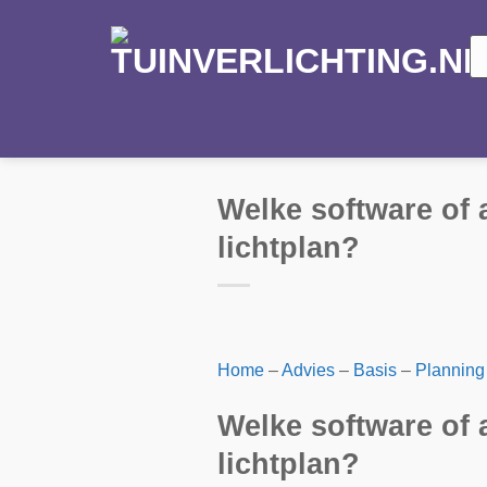
Ga
naar
Pr
zo
inhoud
Welke software of 
lichtplan?
Home
–
Advies
–
Basis
–
Planning
Welke software of 
lichtplan?