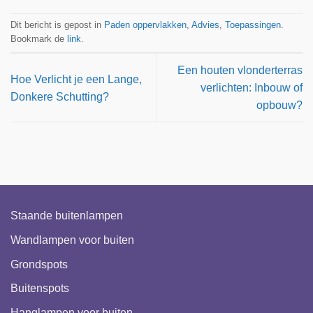
Dit bericht is gepost in
Paden oppervlakken
,
Advies
,
Toepassingen
.
Bookmark de
link
.
Een houten vlonderterras
Hoe Verlicht je een Lange,
verlichten: Inbouw of
Donkere Schutting?
opbouw?
Staande buitenlampen
Wandlampen voor buiten
Grondspots
Buitenspots
Hanglampen voor buiten