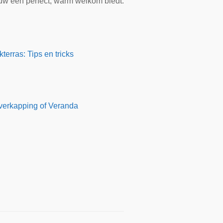
ieuw een perfect, warm welkom biedt.
terras: Tips en tricks
Overkapping of Veranda