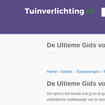
Ga
naar
Pr
zo
inhoud
De Ultieme Gids voo
Home
–
Advies
–
Toepassingen
–
De Ultieme Gids voo
De oprit is het eerste wat jij en je
esthetische visitekaartje van je huis