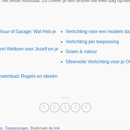
r het beste resultaat. Zo creëer je een entree die elke dag opn
Schuur of Garage: Wat Heb je
Verlichting voor een modern dak
Verlichting per toepassing
rm Welkom voor Jezelf en je
Groen & natuur
Sfeervolle Verlichting voor je 
et zwembad: Regels en ideeën
es
,
Toepassingen
. Bookmark de
link
.